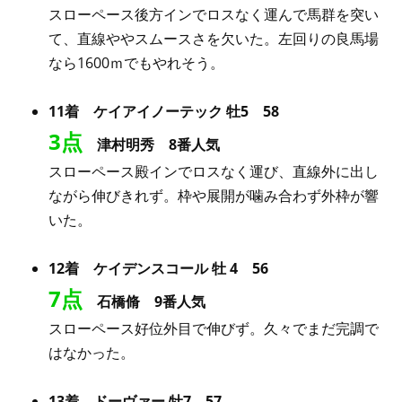
スローペース後方インでロスなく運んで馬群を突い
て、直線ややスムースさを欠いた。左回りの良馬場
なら1600ｍでもやれそう。
11着 ケイアイノーテック 牡5 58
3点
津村明秀 8番人気
スローペース殿インでロスなく運び、直線外に出し
ながら伸びきれず。枠や展開が噛み合わず外枠が響
いた。
12着 ケイデンスコール 牡 4 56
7点
石橋脩 9番人気
スローペース好位外目で伸びず。久々でまだ完調で
はなかった。
13着 ドーヴァー 牡7 57