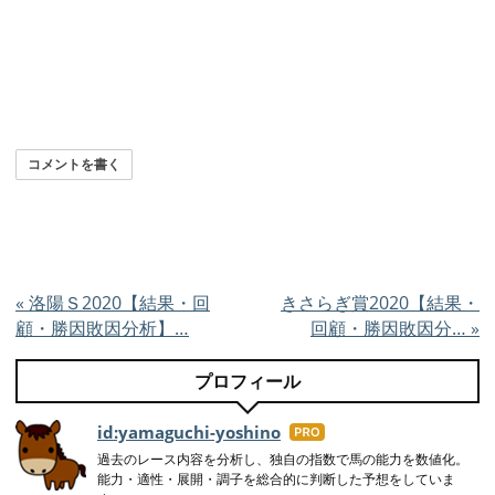
コメントを書く
«
洛陽Ｓ2020【結果・回
きさらぎ賞2020【結果・
顧・勝因敗因分析】…
回顧・勝因敗因分…
»
プロフィール
id:yamaguchi-yoshino
はて
なブ
過去のレース内容を分析し、独自の指数で馬の能力を数値化。
能力・適性・展開・調子を総合的に判断した予想をしていま
ログ