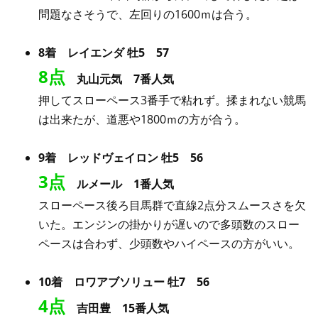
問題なさそうで、左回りの1600ｍは合う。
8着 レイエンダ 牡5 57
8点
丸山元気 7番人気
押してスローペース3番手で粘れず。揉まれない競馬
は出来たが、道悪や1800ｍの方が合う。
9着 レッドヴェイロン 牡5 56
3点
ルメール 1番人気
スローペース後ろ目馬群で直線2点分スムースさを欠
いた。エンジンの掛かりが遅いので多頭数のスロー
ペースは合わず、少頭数やハイペースの方がいい。
10着 ロワアブソリュー 牡7 56
4点
吉田豊 15番人気