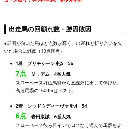
コース取り：やや内有利、多少外不利
出走馬の回顧点数・勝因敗因
●展開が向いた馬ほど点数が高く、出遅れと折り合いを欠
いた場合に減点（10点満点）
1着 プリモシーン 牝5 56
7点
Ｍ．デム 4番人気
スローペース好位馬群から直線外に出して伸びた。
高速馬場の1600ｍはベスト。
2着 シャドウディーヴァ 牝4 54
6点
岩田康誠 6番人気
スローペース後ろ目インでロスなく運んで馬群をよ