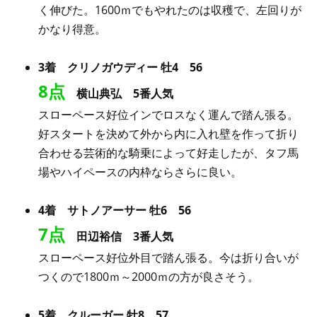
く伸びた。1600ｍでもやれたのは収穫で、左回りが
かなり得意。
3着 クリノガウディー 牡4 56
8点
横山典弘 5番人気
スローペース好位インでロスなく運んで踏ん張る。
好スタートを決めて外から内に入れ壁を作って折り
合わせる芸術的な騎乗によって好走したが、タフ馬
場やハイペースの内枠ならさらに良い。
4着 サトノアーサー 牡6 56
7点
田辺裕信 3番人気
スローペース好位外目で踏ん張る。今は折り合いが
つくので1800ｍ～2000ｍの方が良さそう。
5着 クルーガー 牡8 57