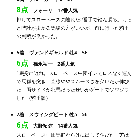
8点
フォーリ 12番人気
押してスローペースの離れた2番手で踏ん張る。もっ
と時計が掛かる馬場の方がいいが、前に行った騎手
の判断が良かった。
6着 ヴァンドギャルド 牡4 56
6点
福永祐一 2番人気
1馬身出遅れ。スローペース中団インでロスなく運ん
で馬群を突き、直線ややスムースさを欠いたが伸び
た。両サイドが牝馬だったせいかゲートでソワソワ
した（騎手談）
7着 スウィングビート 牡5 56
6点
大野拓弥 14番人気
スローペース中団馬群から外に出して伸びた。芝は